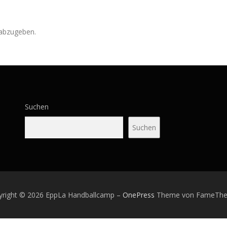
abzugeben.
Suchen
Suchen
yright © 2026 EppLa Handballcamp
–
OnePress
Theme von FameTh