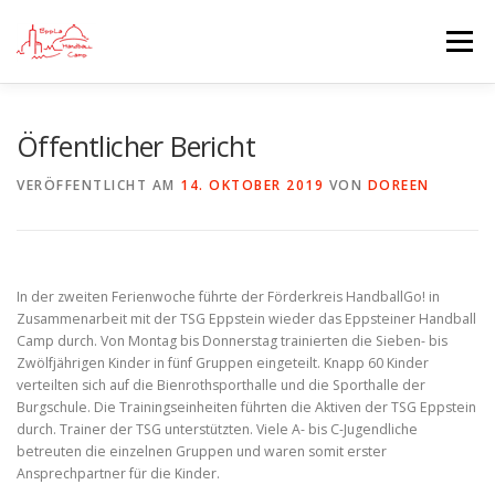
Zum
Inhalt
Menü
springen
STARTSEITE
BLOG
ANMELDUNGEN
Öffentlicher Bericht
VERÖFFENTLICHT AM
14. OKTOBER 2019
VON
DOREEN
CAMP INFO
SPONSOREN UND AUSRÜSTER
DIE VEREINE
In der zweiten Ferienwoche führte der Förderkreis HandballGo! in
Zusammenarbeit mit der TSG Eppstein wieder das Eppsteiner Handball
Camp durch. Von Montag bis Donnerstag trainierten die Sieben- bis
Zwölfjährigen Kinder in fünf Gruppen eingeteilt. Knapp 60 Kinder
verteilten sich auf die Bienrothsporthalle und die Sporthalle der
Burgschule. Die Trainingseinheiten führten die Aktiven der TSG Eppstein
durch. Trainer der TSG unterstützten. Viele A- bis C-Jugendliche
betreuten die einzelnen Gruppen und waren somit erster
Ansprechpartner für die Kinder.