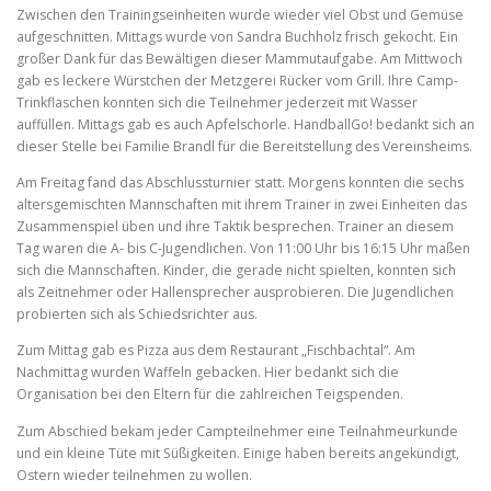
Zwischen den Trainingseinheiten wurde wieder viel Obst und Gemüse
aufgeschnitten. Mittags wurde von Sandra Buchholz frisch gekocht. Ein
großer Dank für das Bewältigen dieser Mammutaufgabe. Am Mittwoch
gab es leckere Würstchen der Metzgerei Rücker vom Grill. Ihre Camp-
Trinkflaschen konnten sich die Teilnehmer jederzeit mit Wasser
auffüllen. Mittags gab es auch Apfelschorle. HandballGo! bedankt sich an
dieser Stelle bei Familie Brandl für die Bereitstellung des Vereinsheims.
Am Freitag fand das Abschlussturnier statt. Morgens konnten die sechs
altersgemischten Mannschaften mit ihrem Trainer in zwei Einheiten das
Zusammenspiel üben und ihre Taktik besprechen. Trainer an diesem
Tag waren die A- bis C-Jugendlichen. Von 11:00 Uhr bis 16:15 Uhr maßen
sich die Mannschaften. Kinder, die gerade nicht spielten, konnten sich
als Zeitnehmer oder Hallensprecher ausprobieren. Die Jugendlichen
probierten sich als Schiedsrichter aus.
Zum Mittag gab es Pizza aus dem Restaurant „Fischbachtal“. Am
Nachmittag wurden Waffeln gebacken. Hier bedankt sich die
Organisation bei den Eltern für die zahlreichen Teigspenden.
Zum Abschied bekam jeder Campteilnehmer eine Teilnahmeurkunde
und ein kleine Tüte mit Süßigkeiten. Einige haben bereits angekündigt,
Ostern wieder teilnehmen zu wollen.