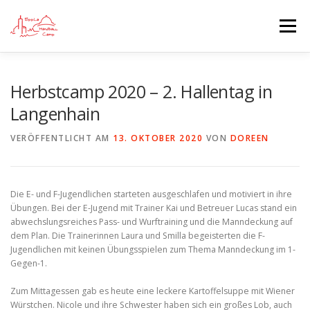
Zum
Inhalt
Menü
springen
STARTSEITE
BLOG
ANMELDUNGEN
Herbstcamp 2020 – 2. Hallentag in
Langenhain
CAMP INFO
SPONSOREN UND AUSRÜSTER
VERÖFFENTLICHT AM
13. OKTOBER 2020
VON
DOREEN
DIE VEREINE
Die E- und F-Jugendlichen starteten ausgeschlafen und motiviert in ihre
Übungen. Bei der E-Jugend mit Trainer Kai und Betreuer Lucas stand ein
abwechslungsreiches Pass- und Wurftraining und die Manndeckung auf
dem Plan. Die Trainerinnen Laura und Smilla begeisterten die F-
Jugendlichen mit keinen Übungsspielen zum Thema Manndeckung im 1-
Gegen-1.
Zum Mittagessen gab es heute eine leckere Kartoffelsuppe mit Wiener
Würstchen. Nicole und ihre Schwester haben sich ein großes Lob, auch