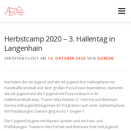
Zum
Inhalt
Menü
springen
STARTSEITE
BLOG
ANMELDUNGEN
Herbstcamp 2020 – 3. Hallentag in
Langenhain
CAMP INFO
SPONSOREN UND AUSRÜSTER
VERÖFFENTLICHT AM
14. OKTOBER 2020
VON
DOREEN
DIE VEREINE
Nachdem die mE-Jugend und die mF-Jugend ihre Hallenphase mit
Handballbrennball und dem großen Pizza-Essen beendeten, starteten
die wE-Jugend und die F-Jugend mit Pizza im Bauch in ihr
Hallenhandballcamp. Trainer Max Kästner (1. Herren) und Betreuer
Dennis (mB-Jugend) begannen ihr Programm nach einer Aufwärmphase
mit Passübungen. Danach ging es ins 1-Gegen-1.
Die F-Jugend begann mit kleinen Spielen und ein Pass- und
Prellübungen. Trainerin Alex Partale und Betreuer Emil (mB-Jugend)