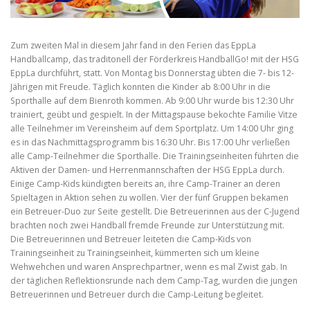
Zum zweiten Mal in diesem Jahr fand in den Ferien das EppLa
Handballcamp, das traditonell der Förderkreis HandballGo! mit der HSG
EppLa durchführt, statt. Von Montag bis Donnerstag übten die 7- bis 12-
Jährigen mit Freude. Täglich konnten die Kinder ab 8:00 Uhr in die
Sporthalle auf dem Bienroth kommen. Ab 9:00 Uhr wurde bis 12:30 Uhr
trainiert, geübt und gespielt. In der Mittagspause bekochte Familie Vitze
alle Teilnehmer im Vereinsheim auf dem Sportplatz. Um 14:00 Uhr ging
es in das Nachmittagsprogramm bis 16:30 Uhr. Bis 17:00 Uhr verließen
alle Camp-Teilnehmer die Sporthalle. Die Trainingseinheiten führten die
Aktiven der Damen- und Herrenmannschaften der HSG EppLa durch.
Einige Camp-Kids kündigten bereits an, ihre Camp-Trainer an deren
Spieltagen in Aktion sehen zu wollen. Vier der fünf Gruppen bekamen
ein Betreuer-Duo zur Seite gestellt. Die Betreuerinnen aus der C-Jugend
brachten noch zwei Handball fremde Freunde zur Unterstützung mit.
Die Betreuerinnen und Betreuer leiteten die Camp-Kids von
Trainingseinheit zu Trainingseinheit, kümmerten sich um kleine
Wehwehchen und waren Ansprechpartner, wenn es mal Zwist gab. In
der täglichen Reflektionsrunde nach dem Camp-Tag, wurden die jungen
Betreuerinnen und Betreuer durch die Camp-Leitung begleitet.