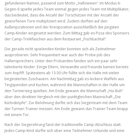
gefundenen Namen, passend zum Motto „Halloween“. Im Modus 6-
Gegen-6 spielte jedes Team einmal gegen jedes Team mit Multiplikator,
das bedeutet, dass die Anzahl der Torschützen mit der Anzahl der
geworfenen Tore multipliziert wird. Zudem durften auf den
Außenpositionen und der Kreisposition ausschließlich die jüngsten
Camp-Kinder eingesetzt werden. Zum Mittag gab es Pizza des Sponsors
der Camp-Trinkflaschen aus dem Restaurant „Fischbachtal“.
Die gerade nicht spielenden Kinder konnten sich als Zeitnehmer
ausprobieren. Sehr frequentiert war auch der Probe-Job des
Hallensprechers. Unter den Probanden fanden sich ein paar sehr
talentierte Kinder. Einige Eltern, Verwandte und Freunde kamen bereits
zum Anpfiff. Spätestens ab 13:30 Uhr füllte sich die Halle mit vielen
begeisterten Zuschauern. Am Nachmittag gab es leckere Waffeln aus
Teigspenden und Kuchen, während die Mannschaften in der Halle um
den Turniersieg spielten. Am Ende gewann die Mannschaft „Hui Buh“
über den direkten Vergleich mit der punktgleichen Mannschaft „Die
Kürbisköpfe“. Zur Belohnung durfte sich das Siegerteam mit dem Team
der Turnier-Trainer messen. Am Ende gewann das Trainer-Team knapp
mit einem Tor.
Nach der Siegerehrung fand der traditionelle Camp-Abschluss statt.
Jedes Camp-Kind durfte sich über eine Teilnehmer-Urkunde und eine