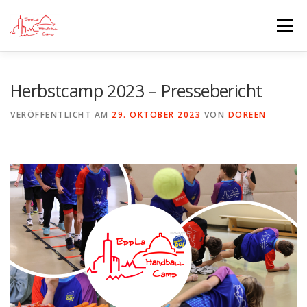
Zum
Inhalt
Menü
springen
STARTSEITE
BLOG
ANMELDUNGEN
Herbstcamp 2023 – Pressebericht
VERÖFFENTLICHT AM
29. OKTOBER 2023
VON
DOREEN
CAMP INFO
SPONSOREN UND AUSRÜSTER
DIE VEREINE