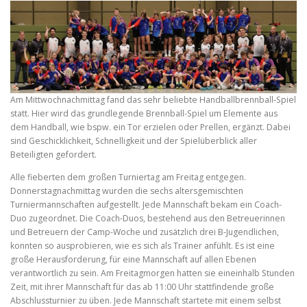
Am Mittwochnachmittag fand das sehr beliebte Handballbrennball-Spiel
statt. Hier wird das grundlegende Brennball-Spiel um Elemente aus
dem Handball, wie bspw. ein Tor erzielen oder Prellen, ergänzt. Dabei
sind Geschicklichkeit, Schnelligkeit und der Spielüberblick aller
Beteiligten gefordert.
Alle fieberten dem großen Turniertag am Freitag entgegen.
Donnerstagnachmittag wurden die sechs altersgemischten
Turniermannschaften aufgestellt. Jede Mannschaft bekam ein Coach-
Duo zugeordnet. Die Coach-Duos, bestehend aus den Betreuerinnen
und Betreuern der Camp-Woche und zusätzlich drei B-Jugendlichen,
konnten so ausprobieren, wie es sich als Trainer anfühlt. Es ist eine
große Herausforderung, für eine Mannschaft auf allen Ebenen
verantwortlich zu sein. Am Freitagmorgen hatten sie eineinhalb Stunden
Zeit, mit ihrer Mannschaft für das ab 11:00 Uhr stattfindende große
Abschlussturnier zu üben. Jede Mannschaft startete mit einem selbst